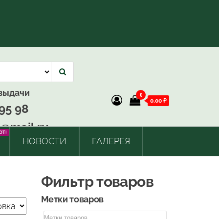
 выдачи
0
0,00 ₽
95 98
@mail.ru
OT!
НОВОСТИ
ГАЛЕРЕЯ
Фильтр товаров
Метки товаров