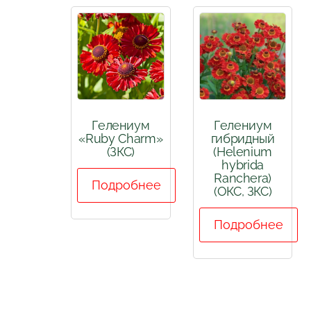
Гелениум
Гелениум
«Ruby Charm»
гибридный
(ЗКС)
(Helenium
hybrida
Ranchera)
Подробнее
(ОКС, ЗКС)
Подробнее