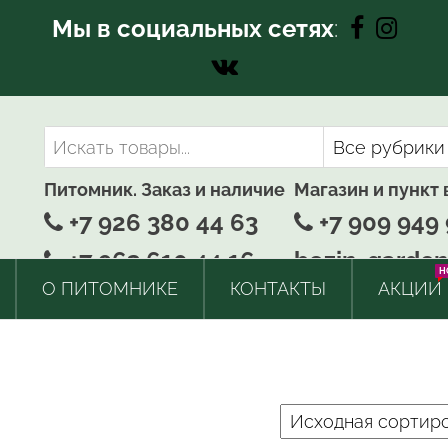
Мы в социальных сетях
:
Питомник. Заказ и наличие
Магазин и пункт
+7 926 380 44 63
+7 909 949 
+7 963 610 44 16
bozin-garden
H
О ПИТОМНИКЕ
КОНТАКТЫ
АКЦИИ