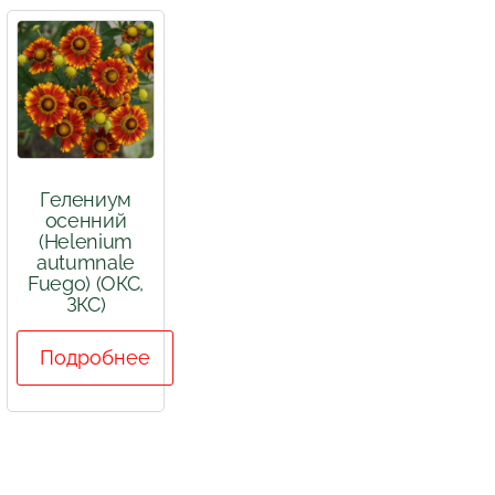
Гелениум
осенний
(Helenium
autumnale
Fuego) (ОКС,
ЗКС)
Подробнее