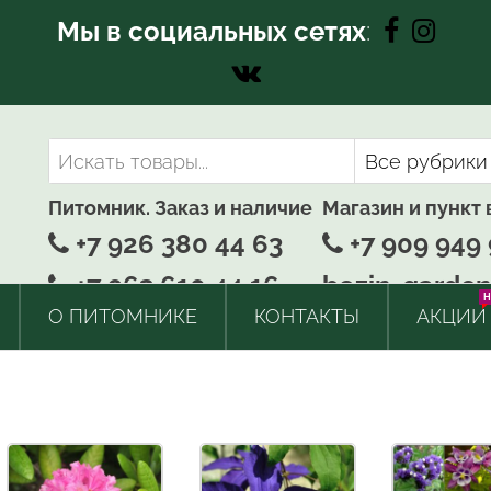
Мы в социальных сетях
:
Питомник. Заказ и наличие
Магазин и пункт
+7 926 380 44 63
+7 909 949 
+7 963 610 44 16
bozin-garden
H
О ПИТОМНИКЕ
КОНТАКТЫ
АКЦИИ