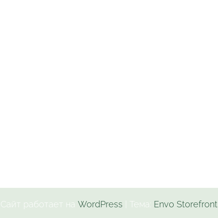
Сайт работает на
WordPress
|
Тема:
Envo Storefront