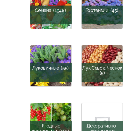
Семена
(1948)
Гортензии
(45)
Луковичные
(55)
Лук Севок, Чеснок
(5)
Ягодные
Декоративно-
кустарники
(110)
лиственные