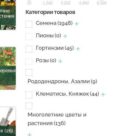
20
1,640
3,260
4,880
6,500
тние
Категории товаров
стения
Семена
(1948)
Пионы
(0)
Гортензии
(45)
Розы
(0)
еревья
Рододендроны, Азалии
(9)
Клематисы, Княжек
(44)
Многолетние цветы и
растения
(136)
ля
(26)