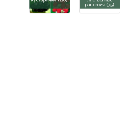
растения
(75)