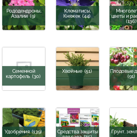
Рододендроны,
Клематисы,
Многоле
Азалии
(9)
Княжек
(44)
цветы и ра
(136)
Семенной
Хвойные
(51)
Плодовые д
картофель
(30)
(91)
Удобрения
(139)
Средства защиты
Грунт, зем
для сада
(75)