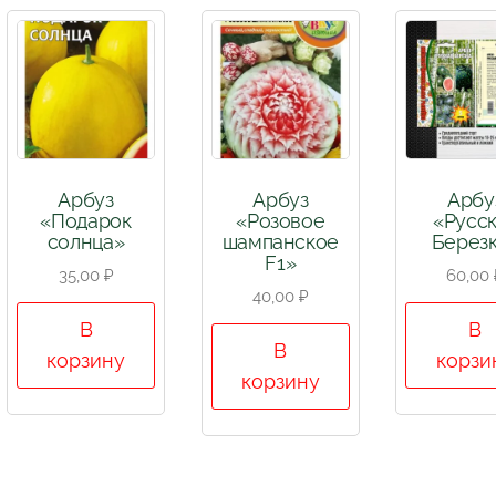
Арбуз
Арбуз
Арбу
«Подарок
«Розовое
«Русс
солнца»
шампанское
Берез
F1»
35,00
₽
60,00
40,00
₽
В
В
В
корзину
корзи
корзину