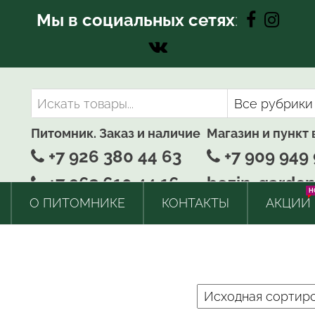
Мы в социальных сетях
:
Питомник. Заказ и наличие
Магазин и пункт
+7 926 380 44 63
+7 909 949 
+7 963 610 44 16
bozin-garden
H
О ПИТОМНИКЕ
КОНТАКТЫ
АКЦИИ