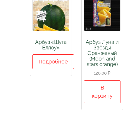
Арбуз «Шуга
Арбуз Луна и
Еллоу»
Звёзды
Оранжевый
(Moon and
Подробнее
stars orange)
120,00
₽
В
корзину