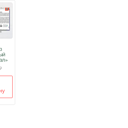
з
ый
ал»
₽
ну