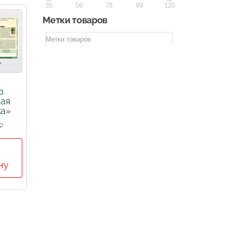
35
56
78
99
120
Метки товаров
з
кая
ка»
₽
ну