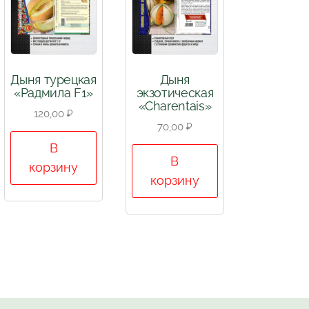
Дыня турецкая
Дыня
«Радмила F1»
экзотическая
«Charentais»
120,00
₽
70,00
₽
В
В
корзину
корзину