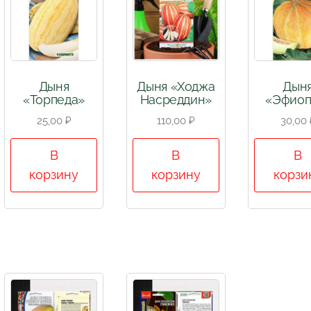
Дыня
Дыня «Ходжа
Дын
«Торпеда»
Насреддин»
«Эфиоп
25,00
₽
110,00
₽
30,00
В
В
В
корзину
корзину
корзи