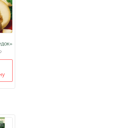
едок»
₽
ну