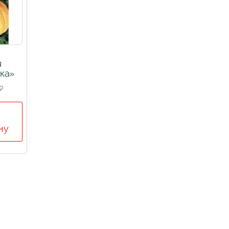
я
ка»
₽
ну