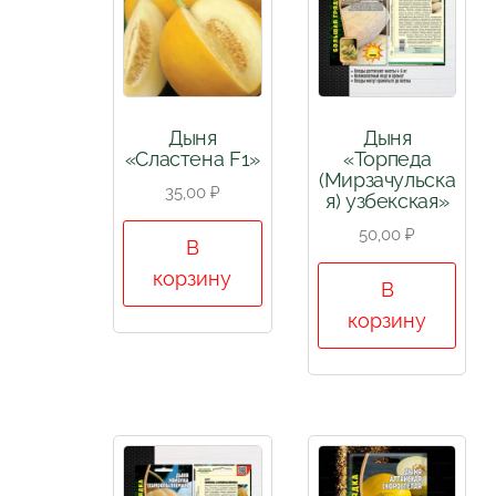
Дыня
Дыня
«Сластена F1»
«Торпеда
(Мирзачульска
35,00
₽
я) узбекская»
50,00
₽
В
корзину
В
корзину