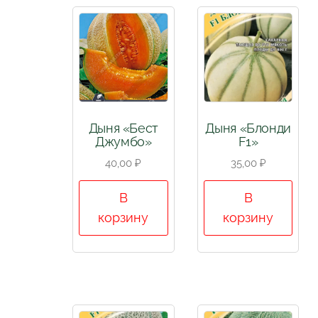
Дыня «Бест
Дыня «Блонди
Джумбо»
F1»
40,00
₽
35,00
₽
В
В
корзину
корзину