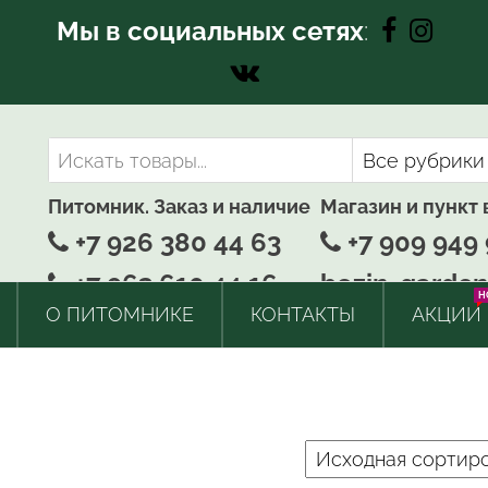
Мы в социальных сетях
:
Питомник. Заказ и наличие
Магазин и пункт
+7 926 380 44 63
+7 909 949 
+7 963 610 44 16
bozin-garden
H
О ПИТОМНИКЕ
КОНТАКТЫ
АКЦИИ