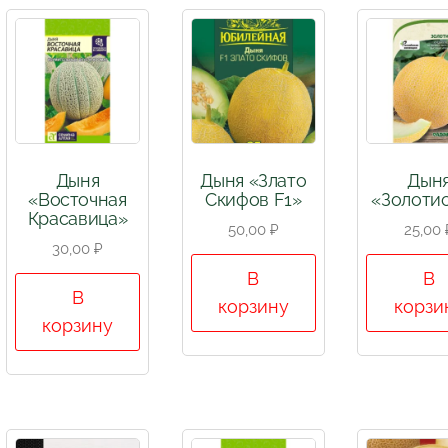
Дыня
Дыня «Злато
Дын
«Восточная
Скифов F1»
«Золоти
Красавица»
50,00
₽
25,00
30,00
₽
В
В
В
корзину
корзи
корзину