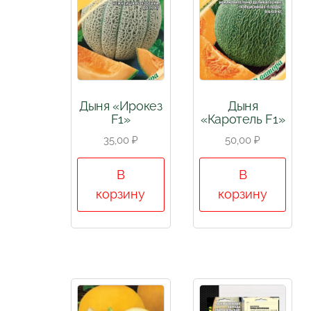
Дыня «Ирокез
Дыня
F1»
«Каротель F1»
35,00
₽
50,00
₽
В
В
корзину
корзину