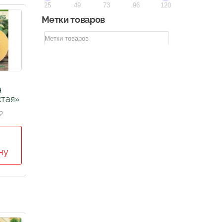
25
49
73
96
120
Метки товаров
я
стая»
₽
ну