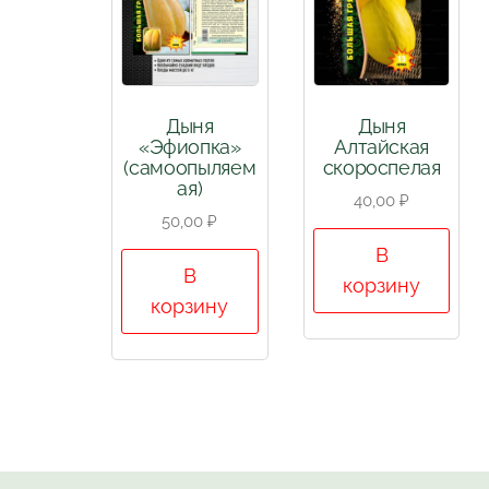
Дыня
Дыня
«Эфиопка»
Алтайская
(самоопыляем
скороспелая
ая)
40,00
₽
50,00
₽
В
В
корзину
корзину