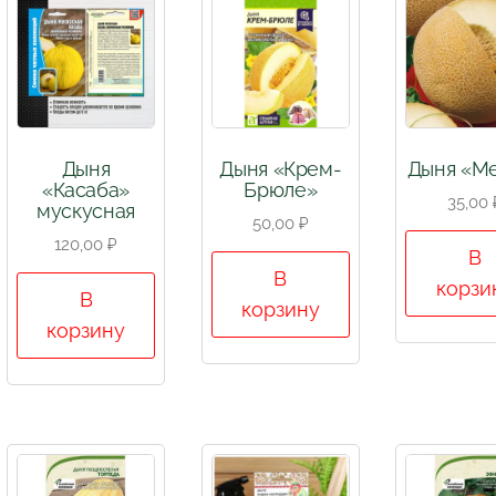
Дыня
Дыня «Крем-
Дыня «М
«Касаба»
Брюле»
35,00
мускусная
50,00
₽
120,00
₽
В
В
корзи
В
корзину
корзину