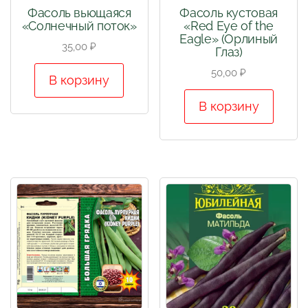
Фасоль вьющаяся
Фасоль кустовая
«Солнечный поток»
«Red Eye of the
Eagle» (Орлиный
35,00
₽
Глаз)
50,00
₽
В корзину
В корзину