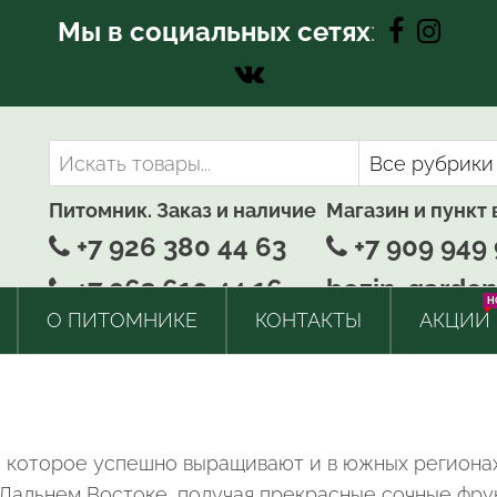
Мы в социальных сетях
:
Питомник. Заказ и наличие
Магазин и пункт
+7 926 380 44 63
+7 909 949 
+7 963 610 44 16
bozin-garden
H
О ПИТОМНИКЕ
КОНТАКТЫ
АКЦИИ
 которое успешно выращивают и в южных регионах
 Дальнем Востоке, получая прекрасные сочные фру