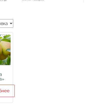
а
а»
бнее