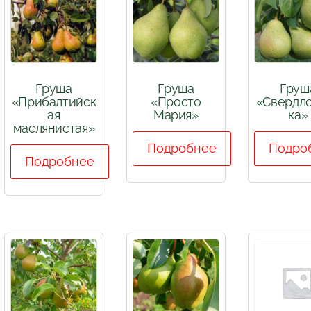
Груша
Груша
Груш
«Прибалтийск
«Просто
«Свердл
ая
Мария»
ка»
маслянистая»
Подробнее
Подро
Подробнее