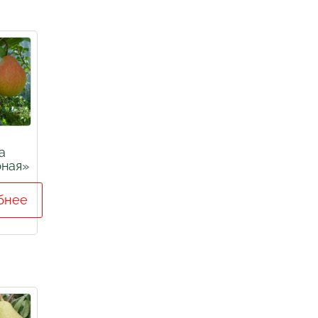
а
ная»
бнее