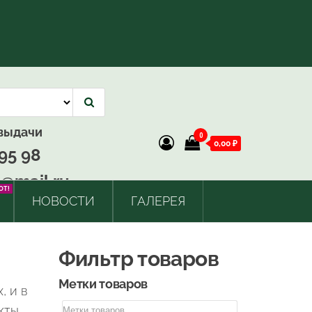
 выдачи
0
0,00 ₽
95 98
@mail.ru
OT!
НОВОСТИ
ГАЛЕРЕЯ
Фильтр товаров
Метки товаров
, и в
кты