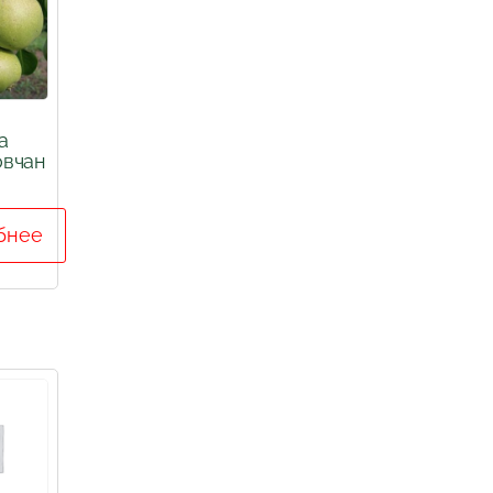
а
овчан
бнее