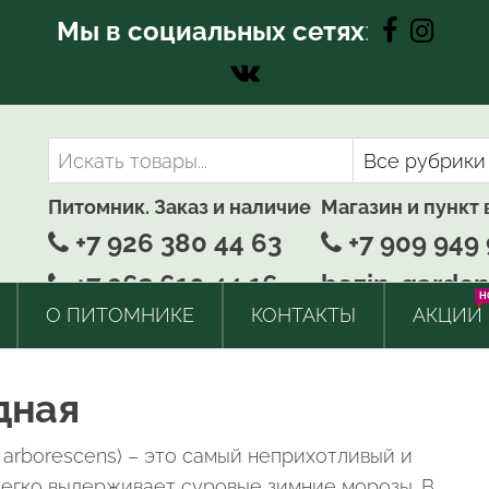
Мы в социальных сетях
:
Питомник. Заказ и наличие
Магазин и пункт
+7 926 380 44 63
+7 909 949 
+7 963 610 44 16
bozin-garden
H
О ПИТОМНИКЕ
КОНТАКТЫ
АКЦИИ
дная
 arborescens) – это самый неприхотливый и
легко выдерживает суровые зимние морозы. В