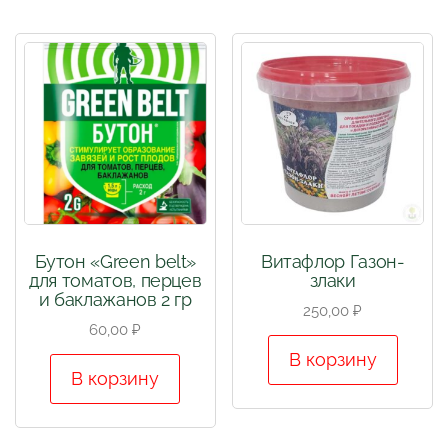
Бутон «Green belt»
Витафлор Газон-
для томатов, перцев
злаки
и баклажанов 2 гр
250,00
₽
60,00
₽
В корзину
В корзину