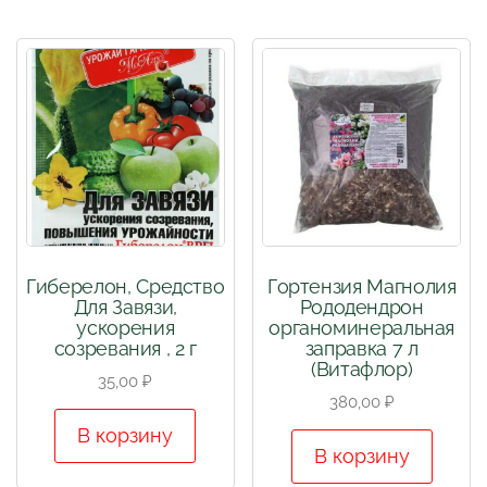
Гиберелон, Средство
Гортензия Магнолия
Для Завязи,
Рододендрон
ускорения
органоминеральная
созревания , 2 г
заправка 7 л
(Витафлор)
35,00
₽
380,00
₽
В корзину
В корзину