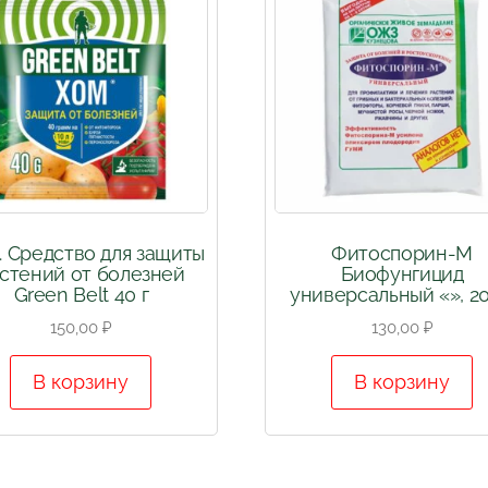
. Средство для защиты
Фитоспорин-М
стений от болезней
Биофунгицид
Green Belt 40 г
универсальный «», 20
150,00
₽
130,00
₽
В корзину
В корзину