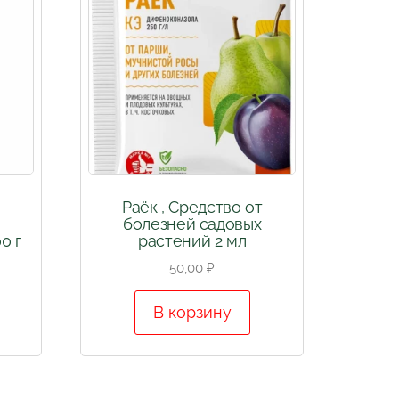
Раёк , Средство от
болезней садовых
0 г
растений 2 мл
50,00
₽
В корзину