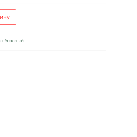
зину
от болезней