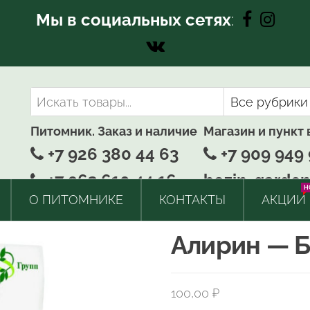
Мы в социальных сетях
:
Питомник. Заказ и наличие
Магазин и пункт
+7 926 380 44 63
+7 909 949 
+7 963 610 44 16
bozin-garden
H
О ПИТОМНИКЕ
КОНТАКТЫ
АКЦИИ
Алирин — Б 
100,00
₽