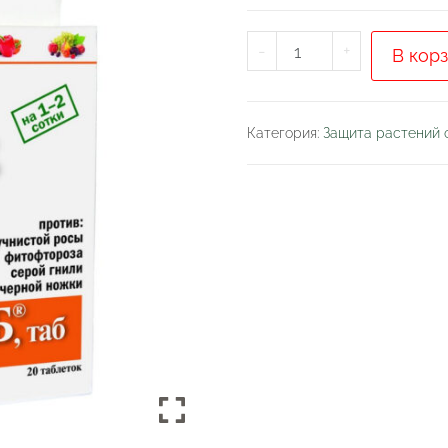
Количество
-
+
В кор
товара
Алирин
-
Категория:
Защита растений 
Б
.
20
таблеток