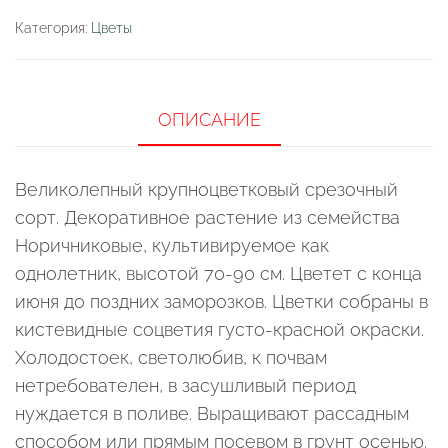
(Львиный
Категория:
Цветы
зев)
Жар
любви
ОПИСАНИЕ
Великолепный крупноцветковый срезочный
сорт. Декоративное растение из семейства
Норичниковые, культивируемое как
однолетник, высотой 70-90 см. Цветет с конца
июня до поздних заморозков. Цветки собраны в
кистевидные соцветия густо-красной окраски.
Холодостоек, светолюбив, к почвам
нетребователен, в засушливый период
нуждается в поливе. Выращивают рассадным
способом или прямым посевом в грунт осенью.