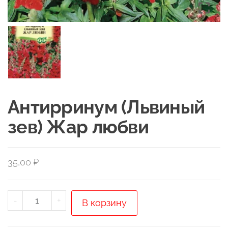
Антирринум (Львиный
зев) Жар любви
35,00
₽
Количество
-
+
В корзину
товара
Антирринум