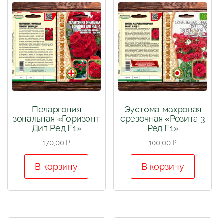
Пеларгония
Эустома махровая
зональная «Горизонт
срезочная «Розита 3
Дип Ред F1»
Ред F1»
170,00
₽
100,00
₽
В корзину
В корзину