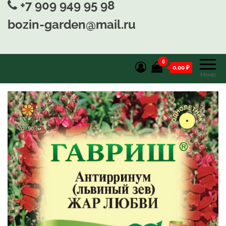
+7 909 949 95 98
bozin-garden@mail.ru
0
0,00 ₽
Меню