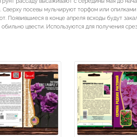
й грунт рассаду высаживают с середины мая до нач
см. Сверху посевы мульчируют торфом или опилками 
т. Появившиеся в конце апреля всходы будут зак
 обильно цвести. Используются для получения сре