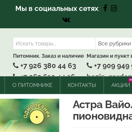
Мы в социальных сетях
:
Питомник. Заказ и наличие
Магазин и пункт
+7 926 380 44 63
+7 909 949 
+7 963 610 44 16
bozin-garden
H
О ПИТОМНИКЕ
КОНТАКТЫ
АКЦИИ
Астра Вайо
пионовидн