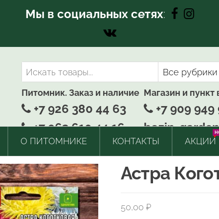
Мы в социальных сетях
:
Питомник. Заказ и наличие
Магазин и пункт
+7 926 380 44 63
+7 909 949 
+7 963 610 44 16
bozin-garden
H
О ПИТОМНИКЕ
КОНТАКТЫ
АКЦИИ
Астра Кого
50,00
₽