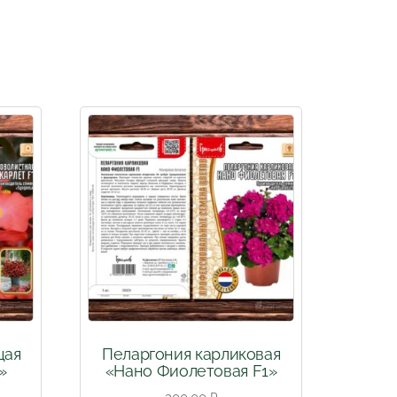
щая
Пеларгония карликовая
»
«Нано Фиолетовая F1»