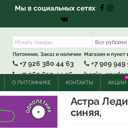
Мы в социальных сетях
:
Питомник. Заказ и наличие
Магазин и пункт
+7 926 380 44 63
+7 909 949 
+7 963 610 44 16
bozin-garden
H
О ПИТОМНИКЕ
КОНТАКТЫ
АКЦИИ
Астра Леди
синяя,