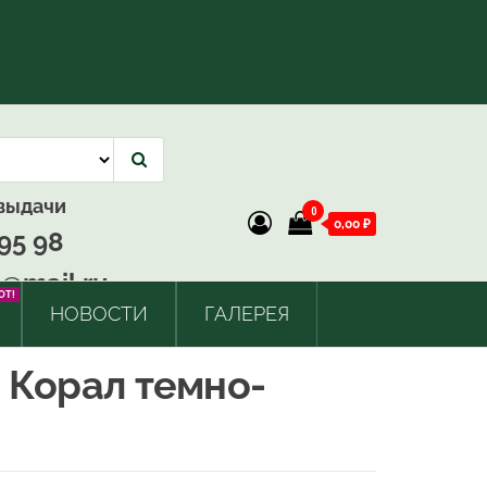
 выдачи
0
0,00 ₽
95 98
@mail.ru
OT!
НОВОСТИ
ГАЛЕРЕЯ
 Корал темно-