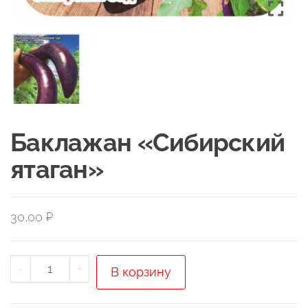
Баклажан «Сибирский
ятаган»
30,00
₽
Количество
-
+
В корзину
товара
Баклажан