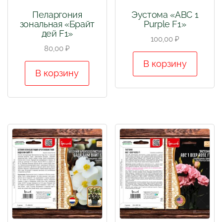
Пеларгония
Эустома «АВС 1
зональная «Брайт
Purple F1»
дей F1»
100,00
₽
80,00
₽
В корзину
В корзину