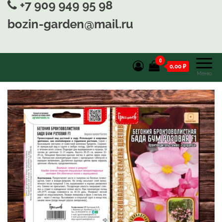
+7 909 949 95 98
bozin-garden@mail.ru
0
0,00 ₽
Меню