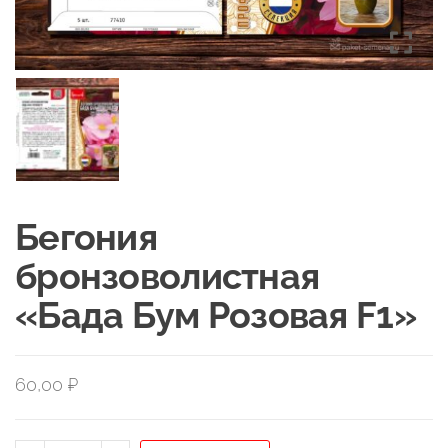
Бегония
бронзоволистная
«Бада Бум Розовая F1»
60,00
₽