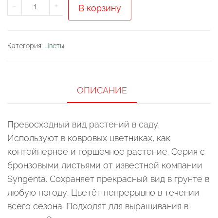
Количество
-
+
В корзину
товара
Бегония
бронзоволистная
Категория:
Цветы
"Бада
Бум
Розовая
ОПИСАНИЕ
F1"
Превосходный вид растений в саду.
Используют в ковровых цветниках, как
контейнерное и горшечное растение. Серия с
бронзовыми листьями от известной компании
Syngenta. Сохраняет прекрасный вид в грунте в
любую погоду. Цветёт непрерывно в течении
всего сезона. Подходят для выращивания в