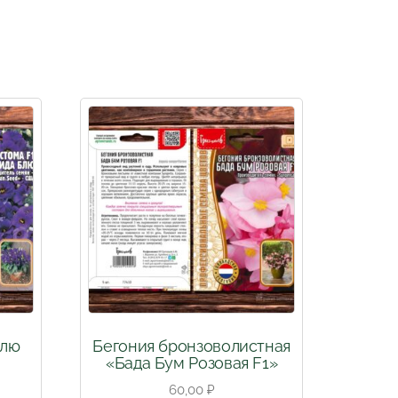
Блю
Бегония бронзоволистная
«Бада Бум Розовая F1»
60,00
₽