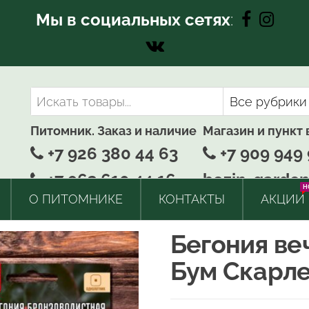
Мы в социальных сетях
:
Питомник. Заказ и наличие
Магазин и пункт
+7 926 380 44 63
+7 909 949 
+7 963 610 44 16
bozin-garden
H
О ПИТОМНИКЕ
КОНТАКТЫ
АКЦИИ
Бегония ве
Бум Скарл