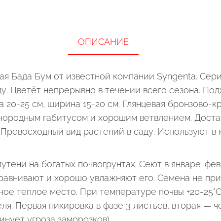
ОПИСАНИЕ
я Бада Бум от известной компании Syngenta. Сери
у. Цветёт непрерывно в течении всего сезона. Под
а 20-25 см, ширина 15-20 см. Глянцевая бронзово-к
нородным габитусом и хорошим ветвлением. Достат
Превосходный вид растений в саду. Используют в 
лутени на богатых почвогрунтах. Сеют в январе-фе
ыравнивают и хорошо увлажняют его. Семена не пр
ое теплое место. При температуре почвы +20-25°С 
ля. Первая пикировка в фазе 3 листьев, вторая — 
минует угроза заморозков).