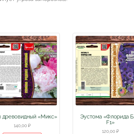
 древовидный «Микс»
Эустома «Флорида 
F1»
140,00
₽
120,00
₽