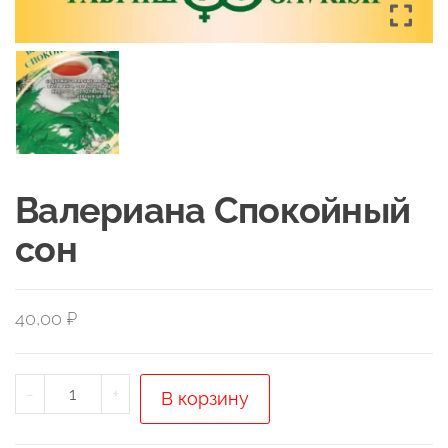
Валериана Спокойный
сон
40,00
₽
Количество
-
+
В корзину
товара
Валериана