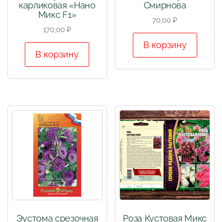
карликовая «Нано
Смирнова
Микс F1»
70,00
₽
170,00
₽
В корзину
В корзину
Эустома срезочная
Роза Кустовая Микс