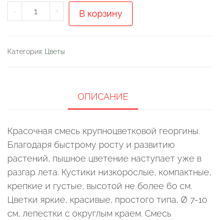
Количество
-
+
В корзину
товара
Георгина
Английская
Категория:
Цветы
садово-
парковая,
смесь
ОПИСАНИЕ
сортов
Красочная смесь крупноцветковой георгины.
Благодаря быстрому росту и развитию
растений, пышное цветение наступает уже в
разгар лета. Кустики низкорослые, компактные,
крепкие и густые, высотой не более 60 см.
Цветки яркие, красивые, простого типа, Ø 7-10
см, лепестки с округлым краем. Смесь