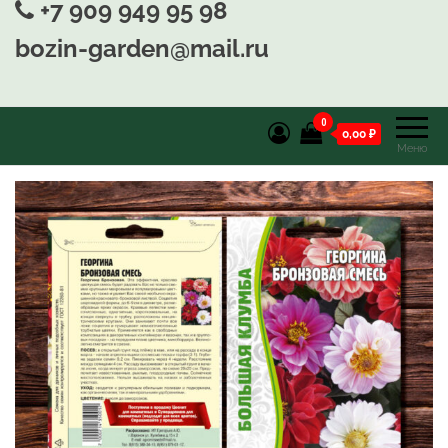
+7 909 949 95 98
bozin-garden@mail.ru
0
0,00 ₽
Меню