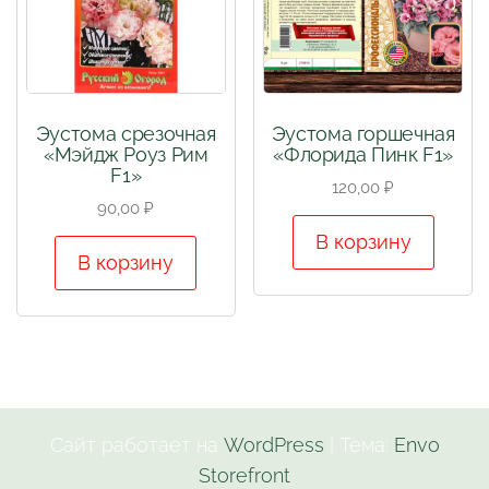
Эустома срезочная
Эустома горшечная
«Мэйдж Роуз Рим
«Флорида Пинк F1»
F1»
120,00
₽
90,00
₽
В корзину
В корзину
Сайт работает на
WordPress
|
Тема:
Envo
Storefront