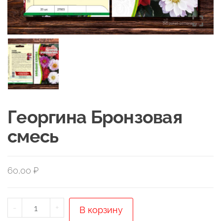
Георгина Бронзовая
смесь
60,00
₽
Количество
-
+
В корзину
товара