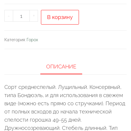
Количество
-
+
В корзину
товара
Горох
безлисточковый
Категория:
Горох
"Бутана"
ОПИСАНИЕ
Сорт среднеспелый. Лущильный. Консервный,
типа Бондюэль, и для использования в свежем
виде (можно есть прямо со стручками). Период
от полных всходов до начала технической
спелости горошка 49-55 дней.
Дружносозревающий. Стебель длинный. Тип