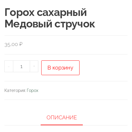
Горох сахарный
Медовый стручок
35,00
₽
Количество
-
+
В корзину
товара
Горох
сахарный
Категория:
Горох
Медовый
стручок
ОПИСАНИЕ