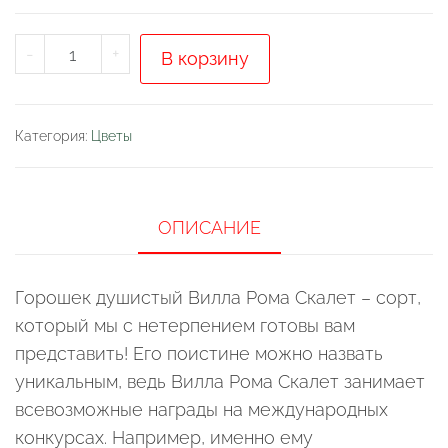
Количество
-
+
В корзину
товара
Горошек
душистый
Категория:
Цветы
"Вилла
Рома
скарлет"
ОПИСАНИЕ
Горошек душистый Вилла Рома Скалет – сорт,
который мы с нетерпением готовы вам
представить! Его поистине можно назвать
уникальным, ведь Вилла Рома Скалет занимает
всевозможные награды на международных
конкурсах. Например, именно ему