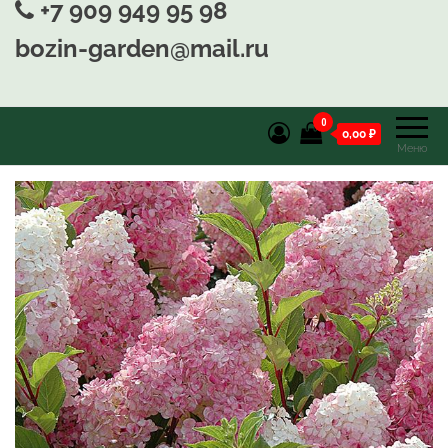
+7 909 949 95 98
bozin-garden@mail.ru
0
0,00 ₽
Меню