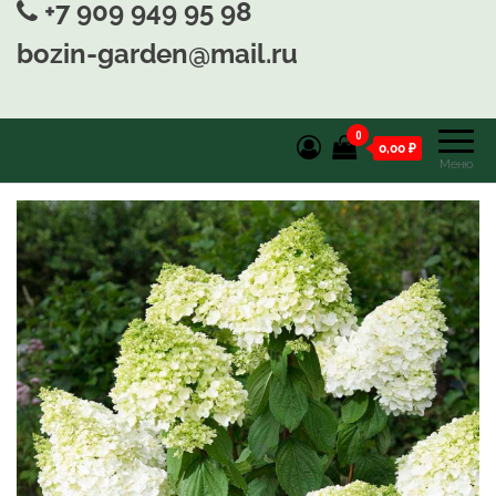
+7 909 949 95 98
bozin-garden@mail.ru
0
0,00 ₽
Меню