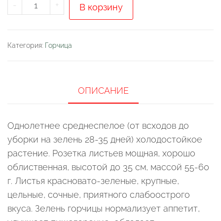
Количество
-
+
В корзину
товара
Горчица
салатная
Категория:
Горчица
Аппетитная
ОПИСАНИЕ
Однолетнее среднеспелое (от всходов до
уборки на зелень 28-35 дней) холодостойкое
растение. Розетка листьев мощная, хорошо
облиственная, высотой до 35 см, массой 55-60
г. Листья красновато-зеленые, крупные,
цельные, сочные, приятного слабоострого
вкуса. Зелень горчицы нормализует аппетит,