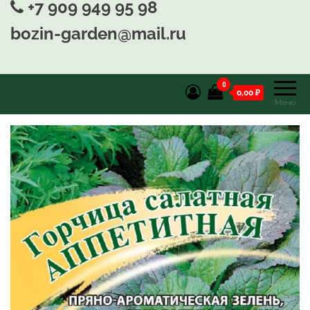
+7 909 949 95 98
bozin-garden@mail.ru
0
0,00 ₽
Меню