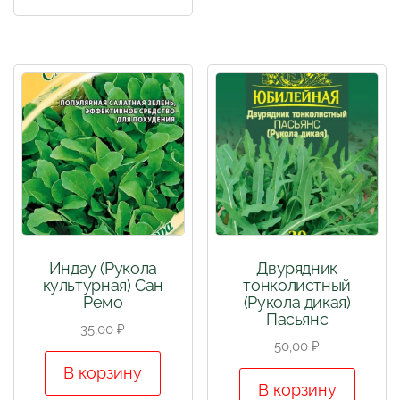
Индау (Рукола
Двурядник
культурная) Сан
тонколистный
Ремо
(Рукола дикая)
Пасьянс
35,00
₽
50,00
₽
В корзину
В корзину