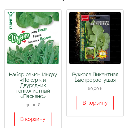
Набор семян Индау
Руккола Пикантная
«Покер», и
Быстрорастущая
Двурядник
60,00
₽
тонколистный
«Пасьянс»
В корзину
40,00
₽
В корзину