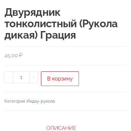
Двурядник
тонколистный (Рукола
дикая) Грация
45,00
₽
Количество
-
+
В корзину
товара
Двурядник
тонколистный
Категория:
Индау-рукола
(Рукола
дикая)
Грация
ОПИСАНИЕ