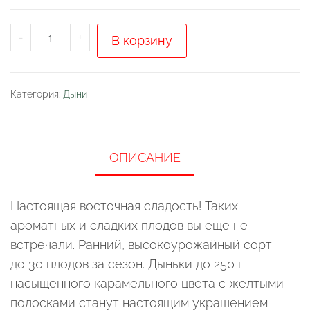
Количество
-
+
В корзину
товара
Дыня
"Ходжа
Категория:
Дыни
Насреддин"
ОПИСАНИЕ
Настоящая восточная сладость! Таких
ароматных и сладких плодов вы еще не
встречали. Ранний, высокоурожайный сорт –
до 30 плодов за сезон. Дыньки до 250 г
насыщенного карамельного цвета с желтыми
полосками станут настоящим украшением