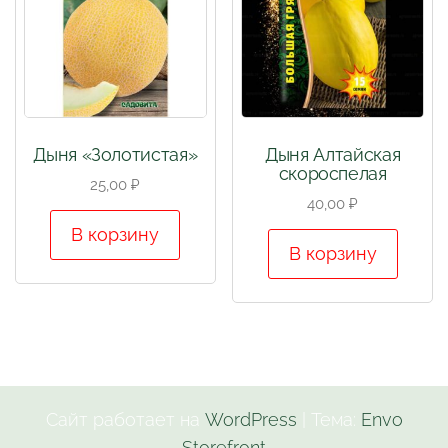
Дыня «Золотистая»
Дыня Алтайская
скороспелая
25,00
₽
40,00
₽
В корзину
В корзину
Сайт работает на
WordPress
|
Тема:
Envo
Storefront