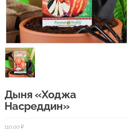
Дыня «Ходжа
Насреддин»
110,00
₽