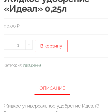
«Идеал» 0,25л
90,00
₽
Количество
-
+
В корзину
товара
Жидкое
удобрение
Категория:
Удобрения
"Идеал"
0,25л
ОПИСАНИЕ
Жидкое универсальное удобрение Идеал®