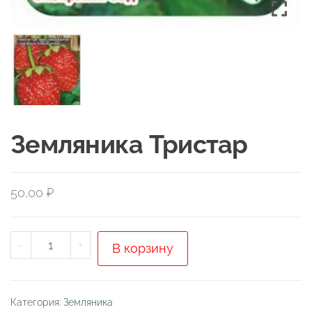
Земляника Тристар
50,00
₽
Количество
-
+
В корзину
товара
Земляника
Тристар
Категория:
Земляника