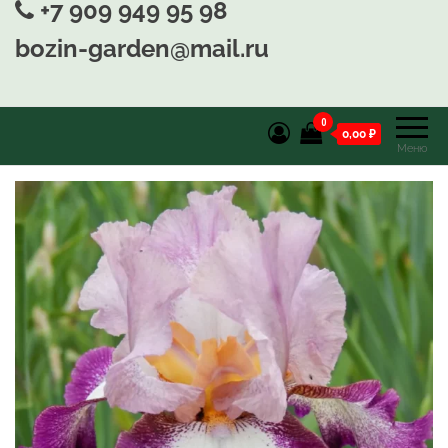
+7 909 949 95 98
bozin-garden@mail.ru
0
0,00 ₽
Меню