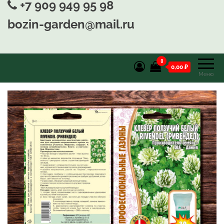
+7 909 949 95 98
bozin-garden@mail.ru
0
0,00 ₽
Меню