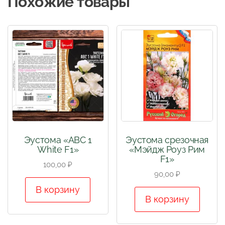
Похожие товары
Эустома «АВС 1
Эустома срезочная
White F1»
«Мэйдж Роуз Рим
F1»
100,00
₽
90,00
₽
В корзину
В корзину