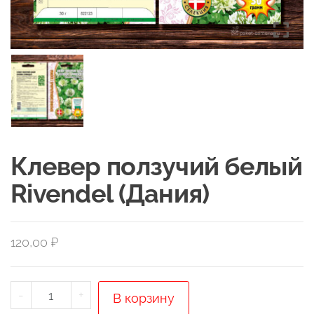
Клевер ползучий белый
Rivendel (Дания)
120,00
₽
Количество
-
+
В корзину
товара