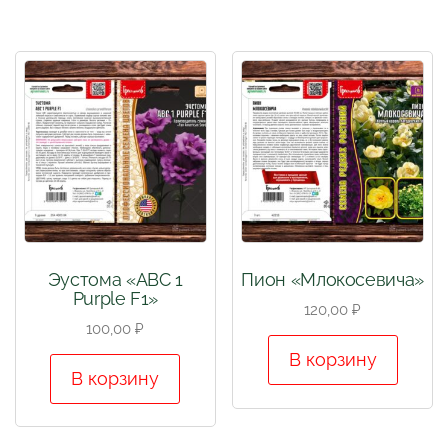
Эустома «АВС 1
Пион «Млокосевича»
Purple F1»
120,00
₽
100,00
₽
В корзину
В корзину