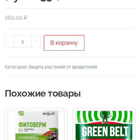
260,00
₽
Количество
-
+
В корзину
товара
Клей
"крысиная
Категория:
Защита растений от вредителей
смерть
№1"
Похожие товары
для
грызунов
и
насекомых
(туба
135г)