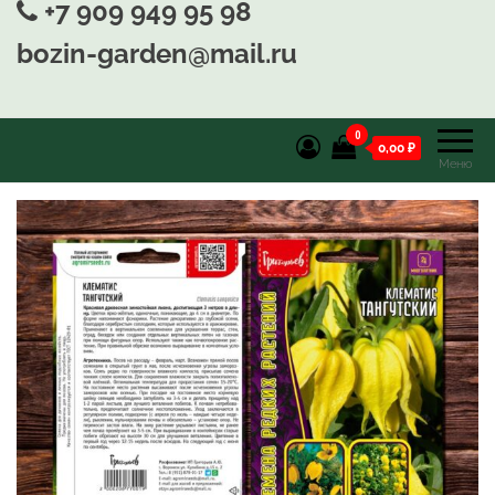
+7 909 949 95 98
bozin-garden@mail.ru
0
0,00 ₽
Меню