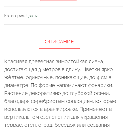
Клематис
Тангутский
Категория:
Цветы
(Clematis
tangutica)
ОПИСАНИЕ
Красивая древесная зимостойкая лиана,
достигающая 3 метров в длину. Цветки ярко-
жёлтые, одиночные, поникающие, до 4 см в
диаметре. По форме напоминают фонарики.
Растение декоративно до глубокой осени,
благодаря серебристым соплодиям, которые
используются в аранжировке. Применяют в
вертикальном озеленении для украшения
террас, стен, оград, беседок или создания