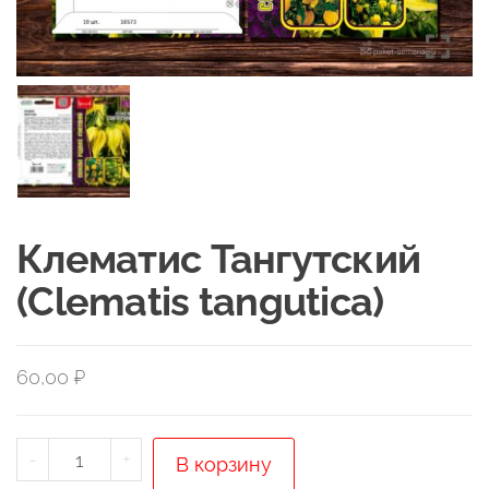
Клематис Тангутский
(Clematis tangutica)
60,00
₽
Количество
-
+
В корзину
товара