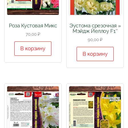
Роза Кустовая Микс
Эустома срезочная »
Мэйдж Йеллоу F1″
70,00
₽
90,00
₽
В корзину
В корзину