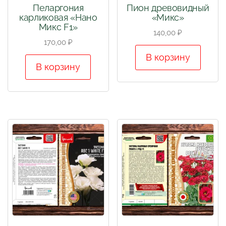
Пеларгония
Пион древовидный
карликовая «Нано
«Микс»
Микс F1»
140,00
₽
170,00
₽
В корзину
В корзину