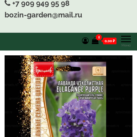
+7 909 949 95 98
bozin-garden@mail.ru
0
0,00 ₽
Меню