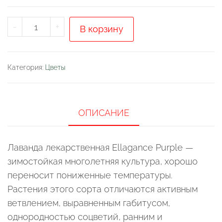
Количество
-
+
В корзину
товара
Лаванда
узколистная
Категория:
Цветы
Ellagance
Purple
ОПИСАНИЕ
Лаванда лекарственная Ellagance Purple —
зимостойкая многолетняя культура, хорошо
переносит пониженные температуры.
Растения этого сорта отличаются активным
ветвлением, выравненным габитусом,
однородностью соцветий, ранним и