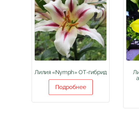
Лилия «Nymph» ОТ-гибрид
Ли
а
Подробнее