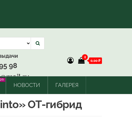
 выдачи
0
0,00 ₽
95 98
@mail.ru
OT!
НОВОСТИ
ГАЛЕРЕЯ
into» ОТ-гибрид