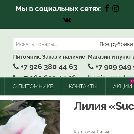
Мы в социальных сетях
:
Питомник. Заказ и наличие
Магазин и пункт
+7 926 380 44 63
+7 909 949 
+7 963 610 44 16
bozin-garden
H
О ПИТОМНИКЕ
КОНТАКТЫ
АКЦИИ
Лилия «Suc
Категория:
Лилия