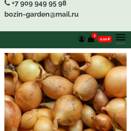
+7 909 949 95 98
bozin-garden@mail.ru
0
0,00 ₽
Меню