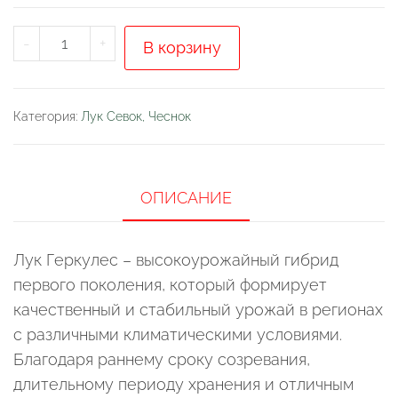
Количество
-
+
В корзину
товара
Лук
"Геркулес"
Категория:
Лук Севок, Чеснок
(уп.
0,5
кг)
ОПИСАНИЕ
Лук Геркулес – высокоурожайный гибрид
первого поколения, который формирует
качественный и стабильный урожай в регионах
с различными климатическими условиями.
Благодаря раннему сроку созревания,
длительному периоду хранения и отличным