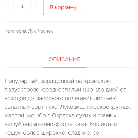
Количество
-
+
В корзину
товара
Лук
репчатый
Категория:
Лук, Чеснок
"Ялтинский
красный"
ОПИСАНИЕ
Популярный, выращенный на Крымском
полуострове, среднеспелый (140-150 дней от
всходов до массового полегания листьев)
салатный сорт лука. Луковица плоскоокруглая,
массой 140-160 г. Окраска сухих и сочных
чешуй насыщенно-фиолетовая. Мясистые
чешуи более широкие, сладкие, со