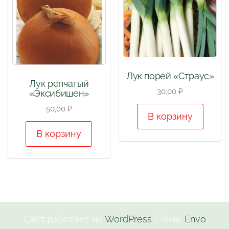
Лук порей «Страус»
Лук репчатый
30,00
₽
«Эксибишен»
50,00
₽
В корзину
В корзину
Сайт работает на
WordPress
|
Тема:
Envo