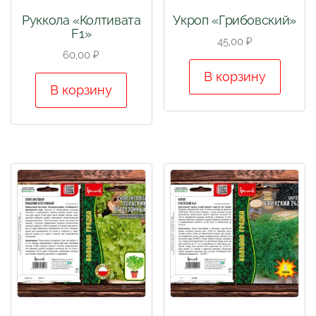
Руккола «Колтивата
Укроп «Грибовский»
F1»
45,00
₽
60,00
₽
В корзину
В корзину