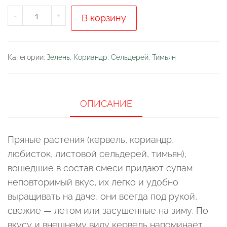
Количество
-
+
В корзину
товара
Набор
семян
Категории:
Зелень
,
Кориандр
,
Сельдерей
,
Тимьян
Кухонные
пряности
к
ОПИСАНИЕ
супам
(5
Пряные растения (кервель, кориандр,
вкладышей)
любисток, листовой сельдерей, тимьян),
вошедшие в состав смеси придают супам
неповторимый вкус, их легко и удобно
выращивать на даче, они всегда под рукой,
свежие — летом или засушенные на зиму. По
вкусу и внешнему виду кервель напоминает