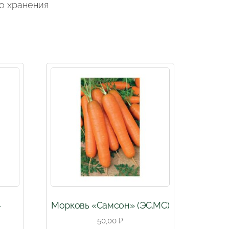
о хранения
-
Морковь «Самсон» (ЭС.МС)
50,00
₽