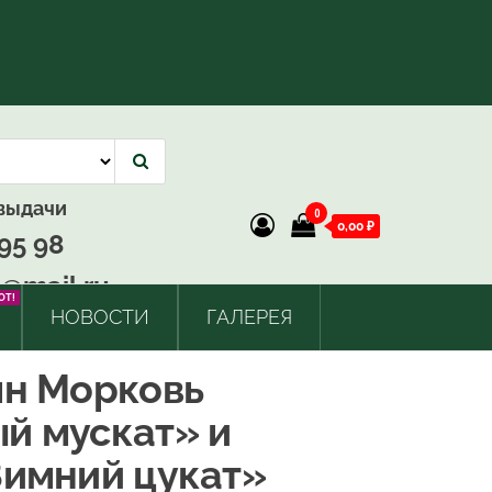
 выдачи
0
0,00 ₽
95 98
@mail.ru
OT!
НОВОСТИ
ГАЛЕРЕЯ
ян Морковь
й мускат» и
Зимний цукат»