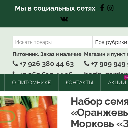
Мы в социальных сетях
:
Питомник. Заказ и наличие
Магазин и пункт
+7 926 380 44 63
+7 909 949 
+7 963 610 44 16
bozin-garden
H
О ПИТОМНИКЕ
КОНТАКТЫ
АКЦИИ
Набор сем
«Оранжевы
Морковь «