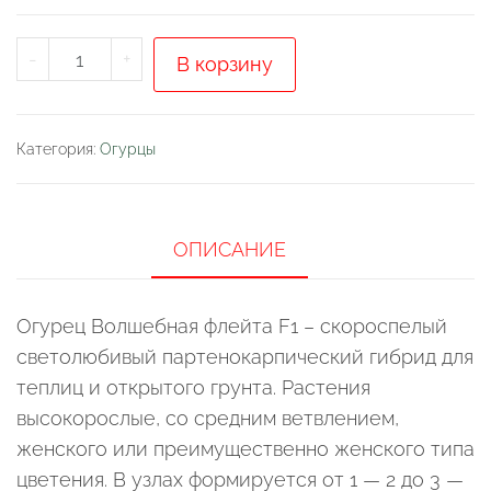
Количество
-
+
В корзину
товара
Огурец
"Волшебная
Категория:
Огурцы
флейта
F1"
ОПИСАНИЕ
Огурец Волшебная флейта F1 – скороспелый
светолюбивый партенокарпический гибрид для
теплиц и открытого грунта. Растения
высокорослые, со средним ветвлением,
женского или преимущественно женского типа
цветения. В узлах формируется от 1 — 2 до 3 —