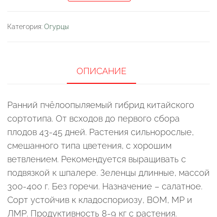
Огурец
"Китайский
Категория:
Огурцы
Шэньчжэнь
F1"
ОПИСАНИЕ
Ранний пчёлоопыляемый гибрид китайского
сортотипа. От всходов до первого сбора
плодов 43-45 дней. Растения сильнорослые,
смешанного типа цветения, с хорошим
ветвлением. Рекомендуется выращивать с
подвязкой к шпалере. Зеленцы длинные, массой
300-400 г. Без горечи. Назначение – салатное.
Сорт устойчив к кладоспориозу, ВОМ, МР и
ЛМР. Продуктивность 8-9 кг с растения.