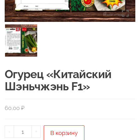
Огурец «Китайский
Шэньчжэнь F1»
60,00
₽
Количество
-
+
В корзину
товара