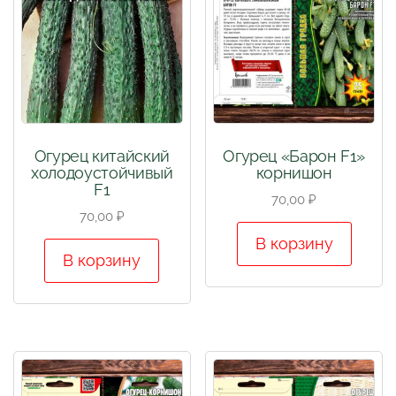
Огурец китайский
Огурец «Барон F1»
холодоустойчивый
корнишон
F1
70,00
₽
70,00
₽
В корзину
В корзину