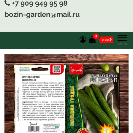
+7 909 949 95 98
bozin-garden@mail.ru
0
0,00 ₽
Меню