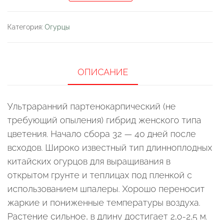
Огурец
"Китайский
Категория:
Огурцы
Эйч
Вай
406
ОПИСАНИЕ
(HY
406)F1"
Ультраранний партенокарпический (не
требующий опыления) гибрид женского типа
цветения. Начало сбора 32 — 40 дней после
всходов. Широко известный тип длинноплодных
китайских огурцов для выращивания в
открытом грунте и теплицах под пленкой с
использованием шпалеры. Хорошо переносит
жаркие и пониженные температуры воздуха.
Растение сильное, в длину достигает 2,0-2,5 м.