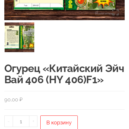
Огурец «Китайский Эйч
Вай 406 (HY 406)F1»
90,00
₽
Количество
-
+
В корзину
товара