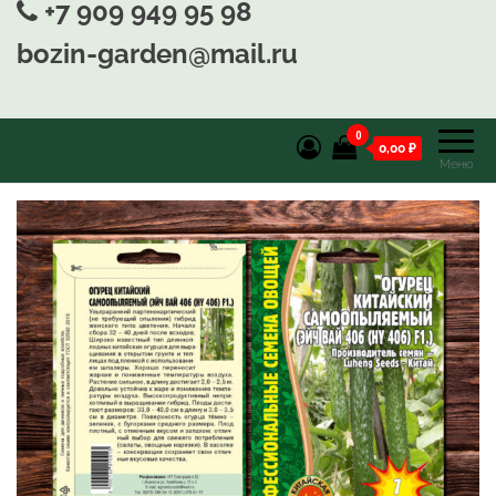
+7 909 949 95 98
bozin-garden@mail.ru
0
0,00 ₽
Меню