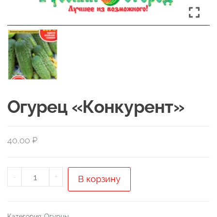
Огурец «Конкурент»
40,00
₽
Количество
-
+
В корзину
товара
Огурец
"Конкурент"
Категория:
Огурцы