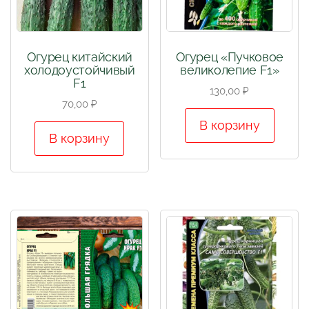
Огурец китайский
Огурец «Пучковое
холодоустойчивый
великолепие F1»
F1
130,00
₽
70,00
₽
В корзину
В корзину