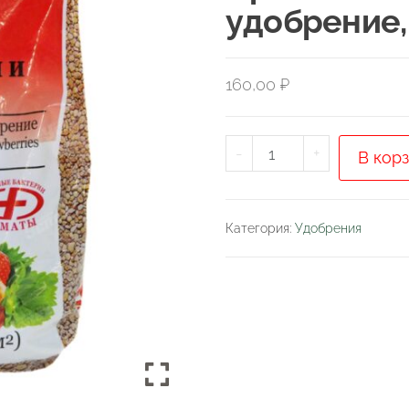
удобрение,
160,00
₽
Количество
-
+
В кор
товара
ОМУ
для
Категория:
Удобрения
Клубники
и
Земляники,
Органоминеральн
удобрение,
1кг