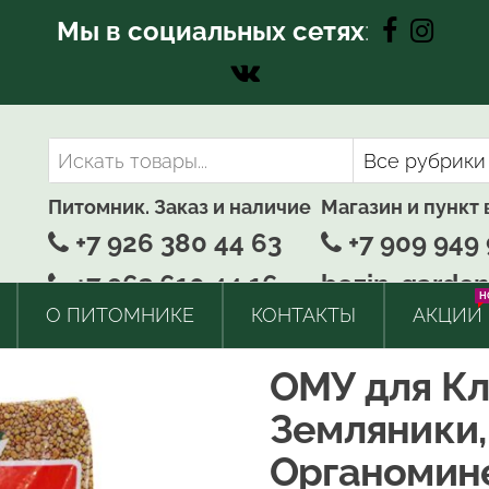
Мы в социальных сетях
:
Питомник. Заказ и наличие
Магазин и пункт
+7 926 380 44 63
+7 909 949 
+7 963 610 44 16
bozin-garden
H
О ПИТОМНИКЕ
КОНТАКТЫ
АКЦИИ
ОМУ для Кл
Земляники,
Органомин