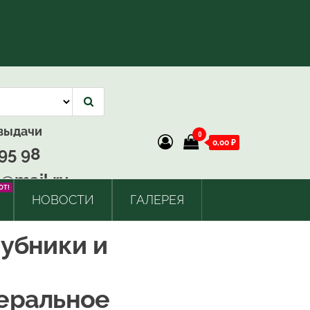
 выдачи
0
0,00 ₽
95 98
@mail.ru
OT!
НОВОСТИ
ГАЛЕРЕЯ
убники и
еральное