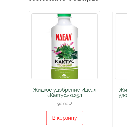
Жидкое удобрение Идеал
Жи
«Кактус» 0.25л
удо
90,00
₽
В корзину