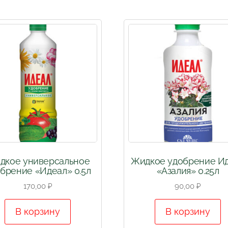
дкое универсальное
Жидкое удобрение И
брение «Идеал» 0.5л
«Азалия» 0.25л
170,00
₽
90,00
₽
В корзину
В корзину