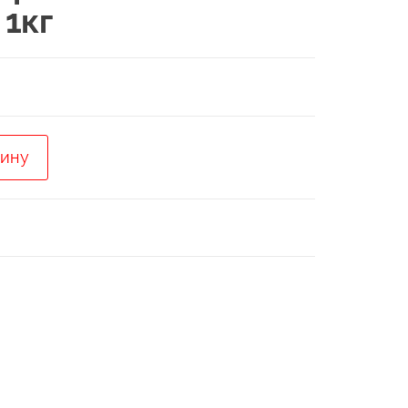
 1кг
зину
ое