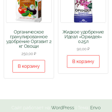
Органическое
Жидкое удобрение
гранулированное
Идеал «Орхидея»
удобрение Оргавит 2
0.25л
кг Овощи
90,00
₽
250,00
₽
В корзину
В корзину
Сайт работает на
WordPress
|
Тема:
Envo