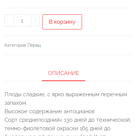
Количество
-
+
В корзину
товара
Перец
"Айвар"
Категория:
Перец
ОПИСАНИЕ
Плоды сладкие, с ярко выраженным перечным
запахом.
Высокое содержание антоцианов
Сорт среднепоздний< 130 дней до технической,
темно-фиолетовой окраски 165 дней до