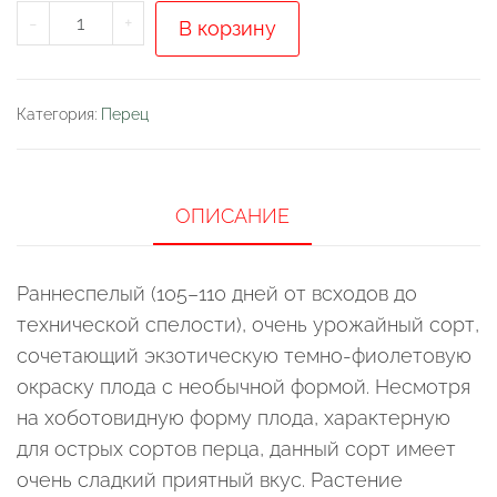
Количество
-
+
В корзину
товара
Перец
сладкий
Категория:
Перец
"Джигит"
ОПИСАНИЕ
Раннеспелый (105–110 дней от всходов до
технической спелости), очень урожайный сорт,
сочетающий экзотическую темно-фиолетовую
окраску плода с необычной формой. Несмотря
на хоботовидную форму плода, характерную
для острых сортов перца, данный сорт имеет
очень сладкий приятный вкус. Растение