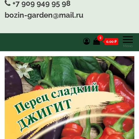
+7 909 949 95 98
bozin-garden@mail.ru
0
0,00 ₽
Меню