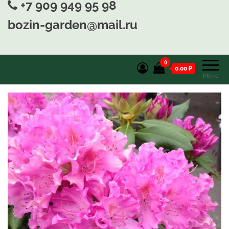
+7 909 949 95 98
bozin-garden@mail.ru
0
0,00 ₽
Меню