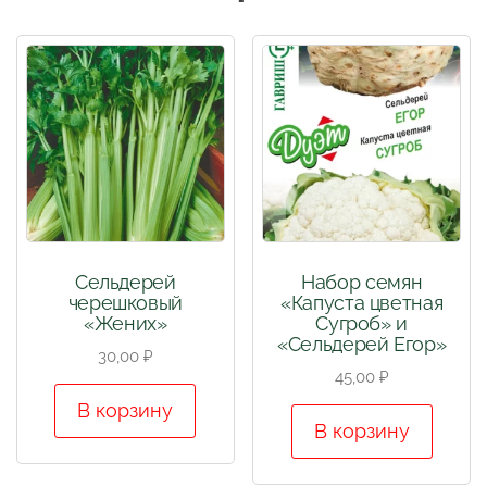
Сельдерей
Набор семян
черешковый
«Капуста цветная
«Жених»
Сугроб» и
«Сельдерей Егор»
30,00
₽
45,00
₽
В корзину
В корзину