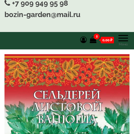
+7 909 949 95 98
bozin-garden@mail.ru
0
0,00 ₽
Меню